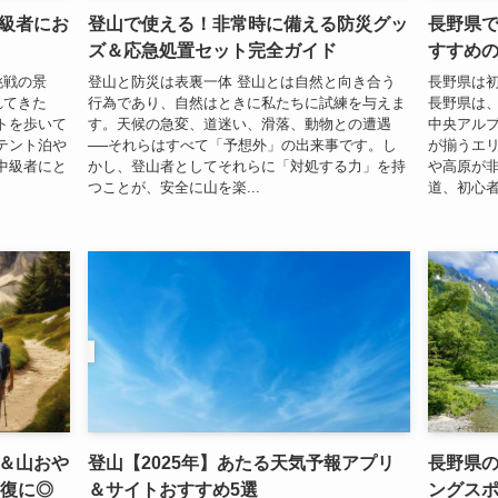
級者にお
登山で使える！非常時に備える防災グッ
長野県
ズ＆応急処置セット完全ガイド
すすめ
挑戦の景
登山と防災は表裏一体 登山とは自然と向き合う
長野県は
れてきた
行為であり、自然はときに私たちに試練を与えま
長野県は
トを歩いて
す。天候の急変、道迷い、滑落、動物との遭遇
中央アル
テント泊や
──それらはすべて「予想外」の出来事です。し
が揃うエ
中級者にと
かし、登山者としてそれらに「対処する力」を持
や高原が
つことが、安全に山を楽...
道、初心者
＆山おや
登山【2025年】あたる天気予報アプリ
長野県
回復に◎
＆サイトおすすめ5選
ングスポ