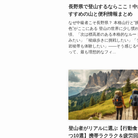
長野県で登山するならここ！中
すすめの山と便利情報まとめ
なぜ中級者こそ長野県？ 本格山行と“
色”がここにある 登山の世界に少し慣
頃、「次は標高差のある本格的なルー
みたい」「稜線歩きに挑戦したい」「
岩稜帯も体験したい」——そう感じる
って、最も理想的なフィ...
登山者がリアルに選ぶ【行動食
つ10選】携帯ラクラク＆疲労